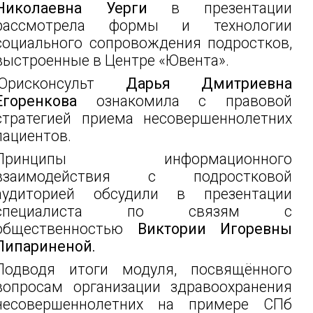
Николаевна Уерги
в презентации
рассмотрела формы и технологии
социального сопровождения подростков,
выстроенные в Центре «Ювента».
Юрисконсульт
Дарья Дмитриевна
Егоренкова
ознакомила с правовой
стратегией приема несовершеннолетних
пациентов.
Принципы информационного
взаимодействия с подростковой
аудиторией обсудили в презентации
специалиста по связям с
общественностью
Виктории Игоревны
Пипариненой.
Подводя итоги модуля, посвящённого
вопросам организации здравоохранения
несовершеннолетних на примере СПб