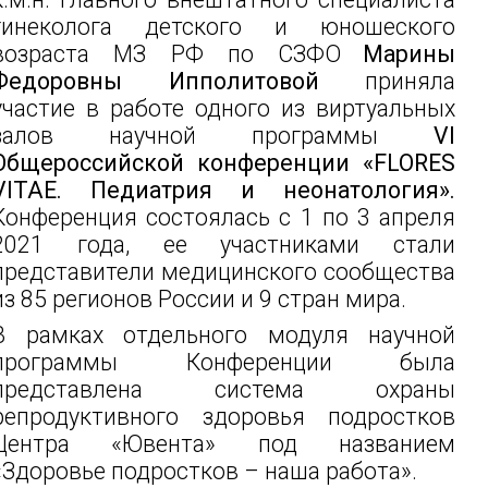
гинеколога детского и юношеского
возраста МЗ РФ по СЗФО
Марины
Федоровны Ипполитовой
приняла
участие в работе одного из виртуальных
залов научной программы
VI
Общероссийской конференции «FLORES
VITAE. Педиатрия и неонатология».
Конференция состоялась с 1 по 3 апреля
2021 года, ее участниками стали
представители медицинского сообщества
из 85 регионов России и 9 стран мира.
В рамках отдельного модуля научной
программы Конференции была
представлена система охраны
репродуктивного здоровья подростков
Центра «Ювента» под названием
«Здоровье подростков – наша работа».