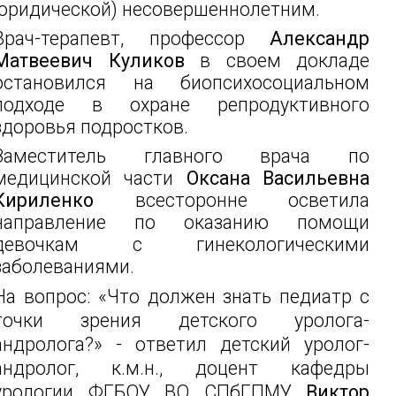
юридической) несовершеннолетним.
Врач-терапевт, профессор
Александр
Матвеевич Куликов
в своем докладе
остановился на биопсихосоциальном
подходе в охране репродуктивного
здоровья подростков.
Заместитель главного врача по
медицинской части
Оксана Васильевна
Кириленко
всесторонне осветила
направление по оказанию помощи
девочкам с гинекологическими
заболеваниями.
На вопрос: «Что должен знать педиатр с
точки зрения детского уролога-
андролога?» - ответил детский уролог-
андролог, к.м.н., доцент кафедры
урологии ФГБОУ ВО СПбГПМУ
Виктор