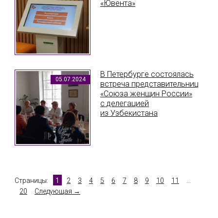
«Ювента»
В Петербурге состоялась
05.07.2024
встреча представительниц
«Союза женщин России»
с делегацией
из Узбекистана
Страницы:
1
2
3
4
5
6
7
8
9
10
11
...
20
Следующая →