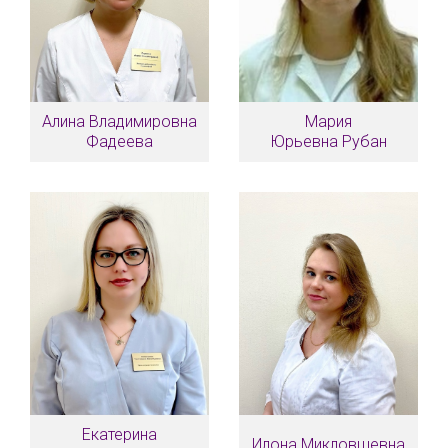
Алина Владимировна
Мария
Фадеева
Юрьевна Рубан
Екатерина
Илона Микловшевна