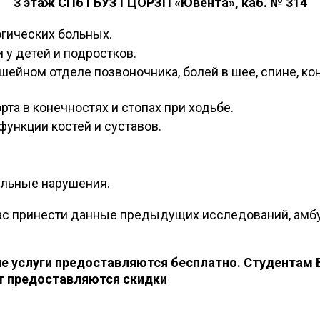
3 этаж СПб ГБУЗ ГЦОРЗП «Ювента», каб. № 314
гических больных.
 у детей и подростков.
ейном отделе позвоночника, болей в шее, спине, кон
та в конечностях и стопах при ходьбе.
ункции костей и суставов.
тельные нарушения.
с принести данные предыдущих исследований, амбул
ие услуги предоставляются бесплатно. Студентам 
ет предоставляются скидки