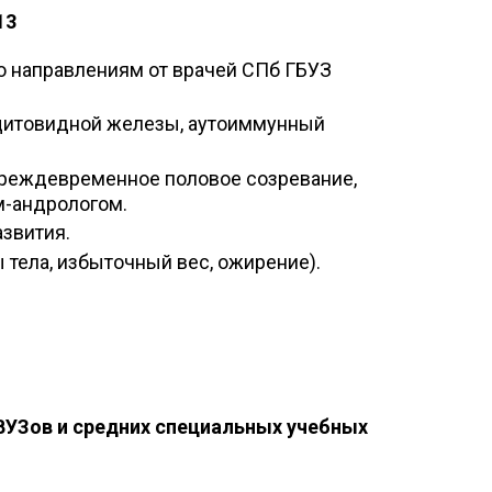
13
о направлениям от врачей СПб ГБУЗ
щитовидной железы, аутоиммунный
преждевременное половое созревание,
м-андрологом.
звития.
тела, избыточный вес, ожирение).
ВУЗов и средних специальных учебных