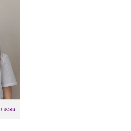
олаева