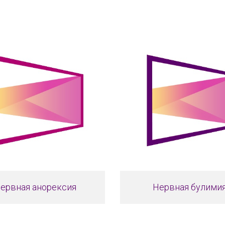
ервная анорексия
Нервная булими