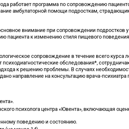
года работает программа по сопровождению пациент
зание амбулаторной помощи подросткам, страдающим
основное внимание при сопровождении подростков 
ю пациента к изменению стиля пищевого поведения, 
логическое сопровождение в течение всего курса л
т психодиагностические обследования*, сотруднича
одхода к решению проблемы. В случаях необходимос
ано направление на консультацию врача-психиатра п
ента».
ского психолога центра «Ювента», включающая оценк
венному поведению и состоянию.