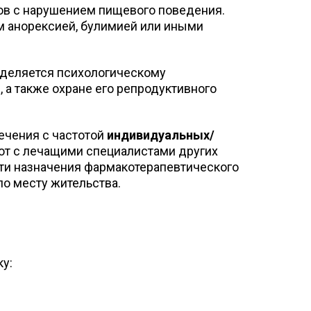
ов с нарушением пищевого поведения.
 анорексией, булимией или иными
уделяется психологическому
а также охране его репродуктивного
ечения с частотой
индивидуальных/
ют с лечащими специалистами других
ти назначения фармакотерапевтического
о месту жительства.
у: