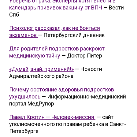
Уберечь от рака. Эксперты хотят внести в
календарь прививок вакцину от ВПЧ
— Вести
Спб
Психолог рассказал, как не бояться
экзаменов
— Петербургский дневник
Для родителей подростков раскроют
медицинскую тайну
— Доктор Питер
«Думай, знай, применяй!»
— Новости
Адмиралтейского района
Почему состояние здоровья подростков
ухудшилось
— Информационно-медицинский
портал МедРупор
Павел Кротин — Человек-миссия
— сайт
уполномоченного по правам ребенка в Санкт-
Петербурге