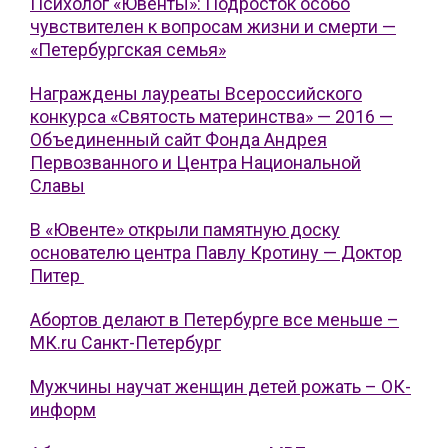
Психолог «Ювенты»: Подросток особо
чувствителен к вопросам жизни и смерти —
«Петербургская семья»
Награждены лауреаты Всероссийского
конкурса «Святость материнства» — 2016 —
Объединенный сайт Фонда Андрея
Первозванного и Центра Национальной
Славы
В «Ювенте» открыли памятную доску
основателю центра Павлу Кротину — Доктор
Питер
Абортов делают в Петербурге все меньше –
МК.ru Санкт-Петербург
Мужчины научат женщин детей рожать – ОК-
информ