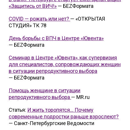
«Защитись от ВИЧ!»
— БЕZФормата
COVID — рожать или нет?
— «ОТКРЫТАЯ
СТУДИЯ» ТК 78
День борьбы с ВПЧ в Центре «Ювента»
— БЕZФормата
Семинар в Центре «Ювента», как супервизия
для специалистов, сопровождающих женщин
в ситуации репродуктивного выбора
— БЕZФормата
Помощь женщине в ситуации
репродуктивного выбора
— МR.ru
Статья:
И жить торопятся... Почему
современные подростки раньше взрослеют?
— Санкт-Петербургские Ведомости