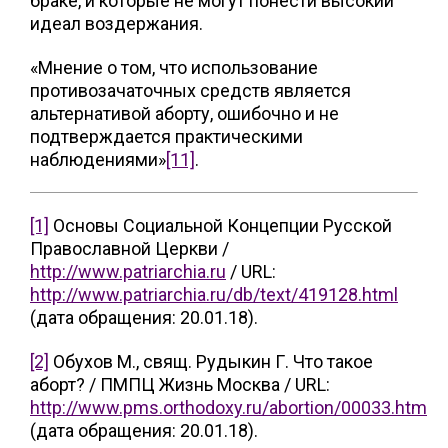
браке, и которые не могут понести высокий
идеал воздержания.
«Мнение о том, что использование
противозачаточных средств является
альтернативой аборту, ошибочно и не
подтверждается практическими
наблюдениями»
[11]
.
[1]
Основы Социальной Концепции Русской
Православной Церкви /
http://www.patriarchia.ru
/ URL:
http://www.patriarchia.ru/db/text/419128.html
(дата обращения: 20.01.18).
[2]
Обухов М., свящ. Рудыкин Г. Что такое
аборт? / ПМПЦ Жизнь Москва / URL:
http://www.pms.orthodoxy.ru/abortion/00033.htm
(дата обращения: 20.01.18).