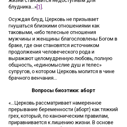
жизни становится недоступным для
блудника…»
[1]
.
Осуждая блуд, Церковь не призывает
гнушаться близкими отношениями как
таковыми, «ибо телесные отношения
мужчины и женщины благословлены Богом в
браке, где они становятся источником
продолжения человеческого рода и
выражают целомудренную любовь, полную
общность, «единомыслие душ и телес»
супругов, о котором Церковь молится в чине
брачного венчания…
Вопросы биоэтики: аборт
«…Церковь рассматривает намеренное
прерывание беременности (аборт) как тяжкий
грех, который, по каноническим правилам,
приравнивается к лишению жизни. В основе