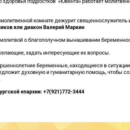
 здоровья подростков «Ювента» работает молитвенна
 в молитвенной комнате дежурит священнослужитель 
ников или диакон Валерий Маркин
с молитвой о благополучном вынашивании беременнос
 желающие, задать интересующие их вопросы.
шеннолетние беременные, находящиеся в ситуации р
едложит духовную и гуманитарную помощь, чтобы со
.
ргской епархии: +7(921)772-3444