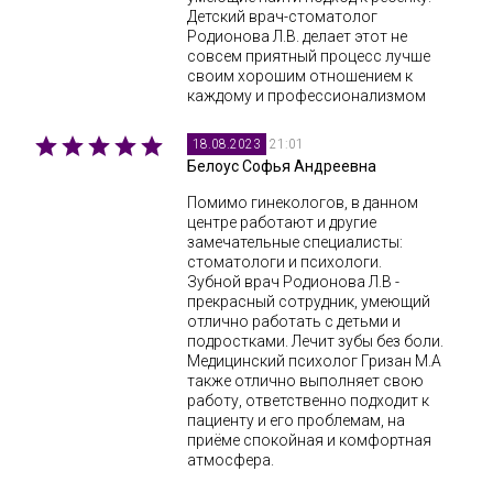
Детский врач-стоматолог
Родионова Л.В. делает этот не
совсем приятный процесс лучше
своим хорошим отношением к
каждому и профессионализмом
21:01
18.08.2023
Белоус Софья Андреевна
Помимо гинекологов, в данном
центре работают и другие
замечательные специалисты:
стоматологи и психологи.
Зубной врач Родионова Л.В -
прекрасный сотрудник, умеющий
отлично работать с детьми и
подростками. Лечит зубы без боли.
Медицинский психолог Гризан М.А
также отлично выполняет свою
работу, ответственно подходит к
пациенту и его проблемам, на
приёме спокойная и комфортная
атмосфера.