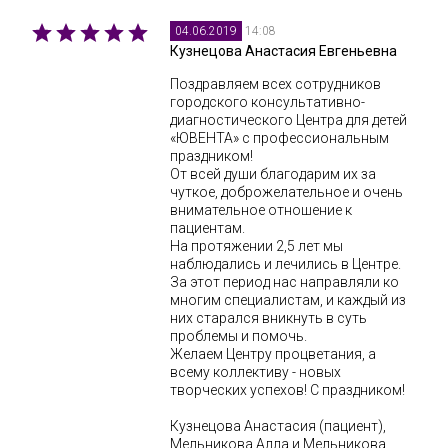
14:08
04.06.2019
Кузнецова Анастасия Евгеньевна
Поздравляем всех сотрудников
городского консультативно-
диагностического Центра для детей
«ЮВЕНТА» с профессиональным
праздником!
От всей души благодарим их за
чуткое, доброжелательное и очень
внимательное отношение к
пациентам.
На протяжении 2,5 лет мы
наблюдались и лечились в Центре.
За этот период нас направляли ко
многим специалистам, и каждый из
них старался вникнуть в суть
проблемы и помочь.
Желаем Центру процветания, а
всему коллективу - новых
творческих успехов! С праздником!
Кузнецова Анастасия (пациент),
Мельникова Алла и Мельникова