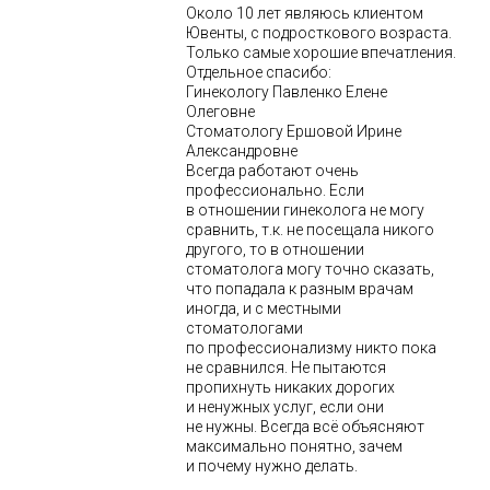
Около 10 лет являюсь клиентом
Ювенты, с подросткового возраста.
Только самые хорошие впечатления.
Отдельное спасибо:
Гинекологу Павленко Елене
Олеговне
Стоматологу Ершовой Ирине
Александровне
Всегда работают очень
профессионально. Если
в отношении гинеколога не могу
сравнить, т.к. не посещала никого
другого, то в отношении
стоматолога могу точно сказать,
что попадала к разным врачам
иногда, и с местными
стоматологами
по профессионализму никто пока
не сравнился. Не пытаются
пропихнуть никаких дорогих
и ненужных услуг, если они
не нужны. Всегда всё объясняют
максимально понятно, зачем
и почему нужно делать.