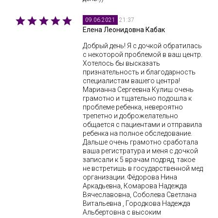
21:37
09.06.2021
Елена Леонидовна Кабак
Добрый день! Я с дочкой обратилась
с некоторой проблемой в ваш центр.
Хотелось бы высказать
признательность и благодарность
специалистам вашего центра!
Марианна Сергеевна Кулиш очень
грамотно и тщательно подошла к
проблеме ребенка, невероятно
трепетно и доброжелательно
общается с пациентами и отправила
ребенка на полное обследование.
Дальше очень грамотно сработала
ваша регистратура и меня с дочкой
записали к 5 врачам подряд, такое
не встретишь в государственной мед
организации. Фёдорова Нина
Аркадьевна, Комарова Надежда
Вячеславовна, Соболева Светлана
Витальевна , Городкова Надежда
Альбертовна с высоким