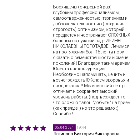
Восхищены (очередной раз)
глубоким профессионализмом,
самоотверженностью. терпением и
доброжелательностью (сохраняя
строгость) оптимизмом, который
передается и настраивает СЛОЖНЫХ
больных на нужный лад - ИРИНЫ
НИКОЛАЕВНЫ ГОГОТАДЗЕ.. Лечимся
на протяжении бол. 15 лет (в пору
сказать о семейственности и смене
поколений) Благодаря таким врачам
Ювента вне конкуренции !!
Необходимо напоминать, ценить и
вознаграждать !!Желаем здоровья и
процветания !! Медицинский центр
отличает и сохраняет высокий
уровень работы. (подтверждает то,
что сложно талон "добыть" на прием
(как прежде :) но это решаемо :)
Спасибо !
19:44
05.04.2021
Логинова Виктория Викторовна