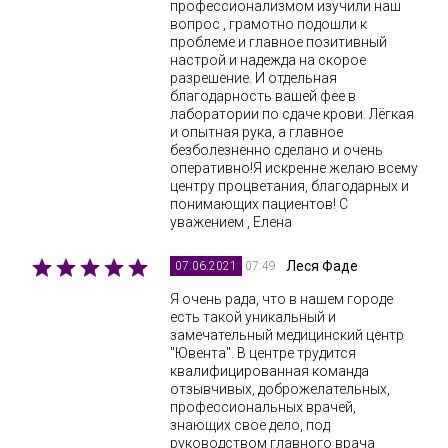
профессионализмом изучили наш
вопрос , грамотно подошли к
проблеме и главное позитивный
настрой и надежда на скорое
разрешение. И отдельная
благодарность вашей фее в
лаборатории по сдаче крови. Лёгкая
и опытная рука, а главное
безболезненно сделано и очень
оперативно!Я искренне желаю всему
центру процветания, благодарных и
понимающих пациентов! С
уважением , Елена
Леся Фаде
07:49
07.06.2021
Я очень рада, что в нашем городе
есть такой уникальный и
замечательный медицинский центр
"Ювента". В центре трудится
квалифицированная команда
отзывчивых, доброжелательных,
профессиональных врачей,
знающих свое дело, под
руководством главного врача