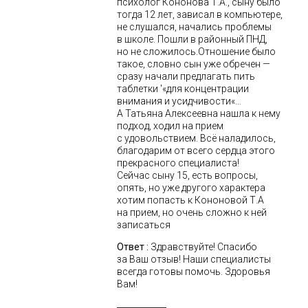
психолог Кононова Т.А., сыну было
тогда 12 лет, зависал в компьютере,
не слушался, начались проблемы
в школе. Пошли в районный ПНД,
но не сложилось.Отношение было
такое, словно сын уже обречен —
сразу начали предлагать пить
таблетки '«для концентрации
внимания и усидчивости«…
А Татьяна Алексеевна нашла к нему
подход, ходил на прием
с удовольствием. Всё наладилось,
благодарим от всего сердца этого
прекрасного специалиста!
Сейчас сыну 15, есть вопросы,
опять, но уже другого характера
хотим попасть к Кононовой Т.А
на прием, но очень сложно к ней
записаться
Ответ :
Здравствуйте! Спасибо
за Ваш отзыв! Наши специалисты
всегда готовы помочь. Здоровья
Вам!