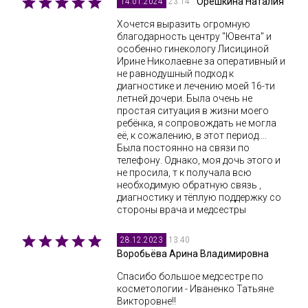
Орешкина Наталия
23:14
14.01.2024
Хочется выразить огромную
благодарность центру "Ювента" и
особенно гинекологу Лисициной
Ирине Николаевне за оперативный и
не равнодушный подход к
диагностике и лечению моей 16-ти
летней дочери. Была очень не
простая ситуация в жизни моего
ребёнка, я сопровождать не могла
её, к сожалению, в этот период....
Была постоянно на связи по
телефону. Однако, моя дочь этого и
не просила, т к получала всю
необходимую обратную связь ,
диагностику и тёплую поддержку со
стороны врача и медсестры
13:40
28.12.2023
Воробьёва Арина Владимировна
Спасибо большое медсестре по
косметологии - Иваненко Татьяне
Викторовне!!