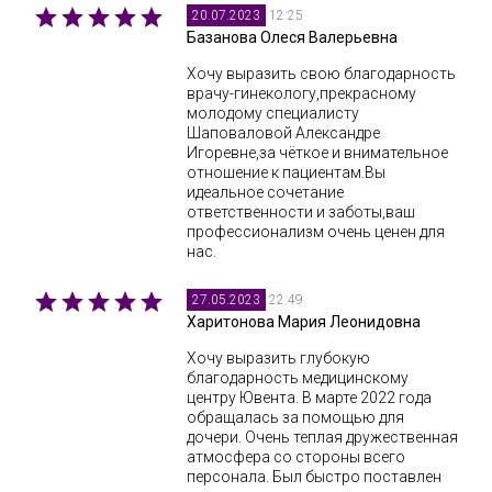
12:25
20.07.2023
Базанова Олеся Валерьевна
Хочу выразить свою благодарность
врачу-гинекологу,прекрасному
молодому специалисту
Шаповаловой Александре
Игоревне,за чёткое и внимательное
отношение к пациентам.Вы
идеальное сочетание
ответственности и заботы,ваш
профессионализм очень ценен для
нас.
22:49
27.05.2023
Харитонова Мария Леонидовна
Хочу выразить глубокую
благодарность медицинскому
центру Ювента. В марте 2022 года
обращалась за помощью для
дочери. Очень теплая дружественная
атмосфера со стороны всего
персонала. Был быстро поставлен