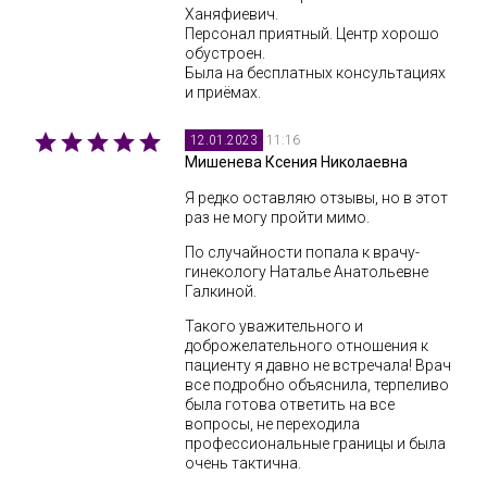
Ханяфиевич.
Персонал приятный. Центр хорошо
обустроен.
Была на бесплатных консультациях
и приёмах.
11:16
12.01.2023
Мишенева Ксения Николаевна
Я редко оставляю отзывы, но в этот
раз не могу пройти мимо.
По случайности попала к врачу-
гинекологу Наталье Анатольевне
Галкиной.
Такого уважительного и
доброжелательного отношения к
пациенту я давно не встречала! Врач
все подробно объяснила, терпеливо
была готова ответить на все
вопросы, не переходила
профессиональные границы и была
очень тактична.