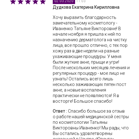
11:03
02.03.2020
Дудкова Екатерина Кирилловна
Хочу выразить благодарность
замечательному косметологу -
Иваненко Татьяне Викторовне! В
начале ноября я пришла к ней по
назначению дерматолога на чистку
лица, все прошло отлично, с тех пор
хожу раз в две недели на разные
ухаживающие процедуры. У меня
были жуткие акне, прыщи и угри!
После нескольких месяцев лечения и
регулярных процедур - мое лицо не
узнать! Остались всего лишь
несколько заживающих пятен пост
акне, а новые воспаления
практически не появляются! Я в
восторге! Большое спасибо!
Ответ :
Спасибо большое за отзыв
о работе нашей медицинской сестры
по косметологии Татьяны
Викторовны Иваненко! Мы рады, что
Вы остались удовлетворены