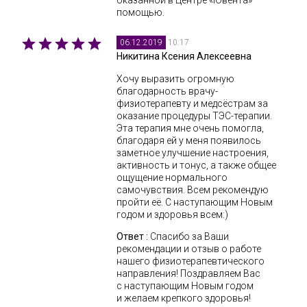
оказанной в Центре «Ювента»
помощью.
10:17
06.12.2019
Никитина Ксения Алексеевна
Хочу выразить огромную
благодарность врачу-
физиотерапевту и медсёстрам за
оказание процедуры ТЭС-терапии.
Эта терапия мне очень помогла,
благодаря ей у меня появилось
заметное улучшение настроения,
активность и тонус, а также общее
ощущение нормального
самочувствия. Всем рекомендую
пройти её. С наступающим Новым
годом и здоровья всем:)
Ответ :
Спасибо за Ваши
рекомендации и отзыв о работе
нашего физиотерапевтического
направления! Поздравляем Вас
с наступающим Новым годом
и желаем крепкого здоровья!