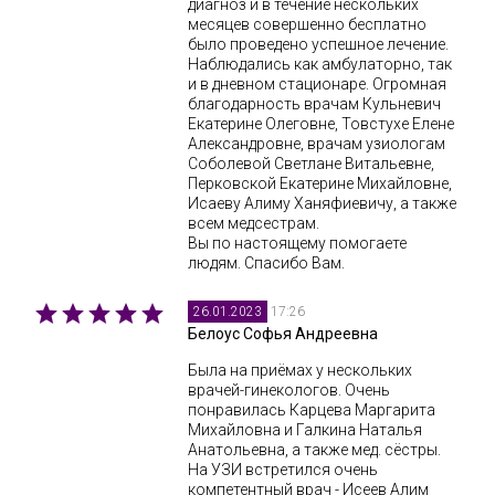
диагноз и в течение нескольких
месяцев совершенно бесплатно
было проведено успешное лечение.
Наблюдались как амбулаторно, так
и в дневном стационаре. Огромная
благодарность врачам Кульневич
Екатерине Олеговне, Товстухе Елене
Александровне, врачам узиологам
Соболевой Светлане Витальевне,
Перковской Екатерине Михайловне,
Исаеву Алиму Ханяфиевичу, а также
всем медсестрам.
Вы по настоящему помогаете
людям. Спасибо Вам.
17:26
26.01.2023
Белоус Софья Андреевна
Была на приёмах у нескольких
врачей-гинекологов. Очень
понравилась Карцева Маргарита
Михайловна и Галкина Наталья
Анатольевна, а также мед. сёстры.
На УЗИ встретился очень
компетентный врач - Исеев Алим