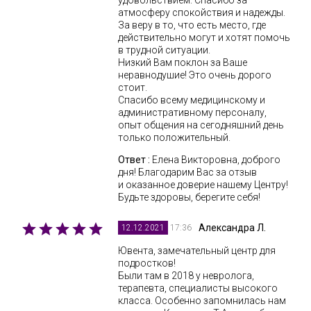
удовольствием. Спасибо за
атмосферу спокойствия и надежды.
За веру в то, что есть место, где
действительно могут и хотят помочь
в трудной ситуации.
Низкий Вам поклон за Ваше
неравнодушие! Это очень дорого
стоит.
Спасибо всему медицинскому и
административному персоналу,
опыт общения на сегодняшний день
только положительный.
Ответ :
Елена Викторовна, доброго
дня! Благодарим Вас за отзыв
и оказанное доверие нашему Центру!
Будьте здоровы, берегите себя!
Александра Л.
17:36
12.12.2021
Ювента, замечательный центр для
подростков!
Были там в 2018 у невролога,
терапевта, специалисты высокого
класса. Особенно запомнилась нам