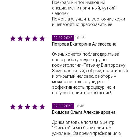
Прекрасный понимающий
специалист и приятный, чуткий
человек.
Помогла улучшить состояние кожи
и невероятно преобразить её.
10:16
22.12.2023
Петрова Екатерина Алексеевна
Очень хочется поблагодарить за
свою работу медсестру по
косметологии -Татьяну Викторовну.
Замечательный, добрый, позитивный
и открытый человек, с которым
можно не только увидеть
эффективность процедур, но и
получить приятное общение!
16:48
02.11.2023
Екимова Ольга Александровна
Дочка впервые попала в центр
"Ювента", и мы были приятно
удивлены. За время пребывания в