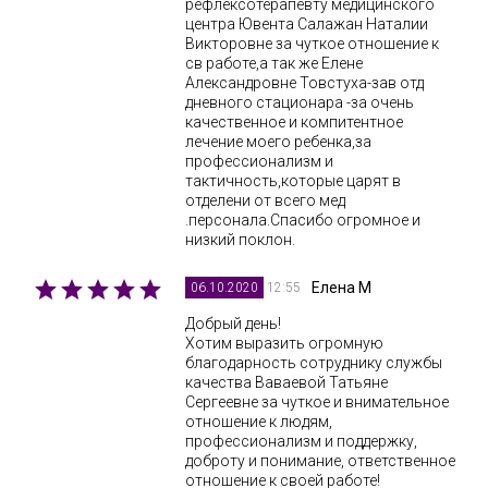
рефлексотерапевту медицинского
центра Ювента Салажан Наталии
Викторовне за чуткое отношение к
св работе,а так же Елене
Александровне Товстуха-зав отд
дневного стационара -за очень
качественное и компитентное
лечение моего ребенка,за
профессионализм и
тактичность,которые царят в
отделени от всего мед
.персонала.Спасибо огромное и
низкий поклон.
Елена М
12:55
06.10.2020
Добрый день!
Хотим выразить огромную
благодарность сотруднику службы
качества Ваваевой Татьяне
Сергеевне за чуткое и внимательное
отношение к людям,
профессионализм и поддержку,
доброту и понимание, ответственное
отношение к своей работе!