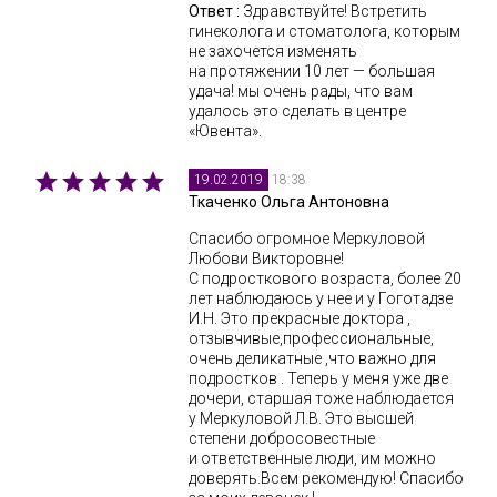
Ответ :
Здравствуйте! Встретить
гинеколога и стоматолога, которым
не захочется изменять
на протяжении 10 лет — большая
удача! мы очень рады, что вам
удалось это сделать в центре
«Ювента».
18:38
19.02.2019
Ткаченко Ольга Антоновна
Спасибо огромное Меркуловой
Любови Викторовне!
С подросткового возраста, более 20
лет наблюдаюсь у нее и у Гоготадзе
И.Н. Это прекрасные доктора ,
отзывчивые,профессиональные,
очень деликатные ,что важно для
подростков . Теперь у меня уже две
дочери, старшая тоже наблюдается
у Меркуловой Л.В. Это высшей
степени добросовестные
и ответственные люди, им можно
доверять.Всем рекомендую! Спасибо