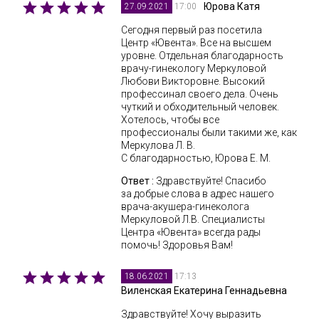
Юрова Катя
17:00
27.09.2021
Сегодня первый раз посетила
Центр «Ювента». Все на высшем
уровне. Отдельная благодарность
врачу-гинекологу Меркуловой
Любови Викторовне. Высокий
профессинал своего дела. Очень
чуткий и обходительный человек.
Хотелось, чтобы все
профессионалы были такими же, как
Меркулова Л. В.
С благодарностью, Юрова Е. М.
Ответ :
Здравствуйте! Спасибо
за добрые слова в адрес нашего
врача-акушера-гинеколога
Меркуловой Л.В. Специалисты
Центра «Ювента» всегда рады
помочь! Здоровья Вам!
17:13
18.06.2021
Виленская Екатерина Геннадьевна
Здравствуйте! Хочу выразить