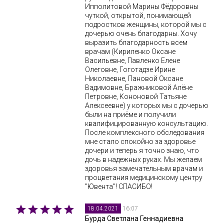
Ипполитовой Марины Фёдоровны
чуткой, открытой, понимающей
подростков женщины, которой мы с
дочерью очень благодарны. Хочу
выразить благодарность всем
врачам (Кириленко Оксане
Васильевне, Павленко Елене
Олеговне, Гоготадзе Ирине
Николаевне, Пановой Оксане
Вадимовне, Бражниковой Алёне
Петровне, Кононовой Татьяне
Алексеевне) у которых мы с дочерью
были на приёме и получили
квалифицированную консультацию.
После комплексного обследования
мне стало спокойно за здоровье
дочери и теперь я точно знаю, что
дочь в надежных руках. Мы желаем
здоровья замечательным врачам и
процветания медицинскому центру
"Ювента"! СПАСИБО!
16:07
18.04.2021
Бурда Светлана Геннадиевна