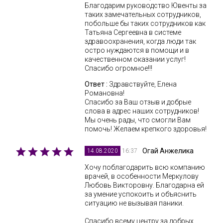
Благодарим руководство Ювенты за
таких замечательных сотрудников,
побольше бы таких сотрудников как
Татьяна Сергеевна в системе
здравоохранения, когда люди так
остро нуждаются в помощи и в
качественном оказании услуг!
Спасибо огромное!!!
Ответ :
Здравствуйте, Елена
Романовна!
Спасибо за Ваш отзыв и добрые
слова в адрес наших сотрудников!
Мы очень рады, что смогли Вам
помочь! Желаем крепкого здоровья!
Огай Анжелика
16:37
14.08.2020
Хочу поблагодарить всю компанию
врачей, в особенности Меркулову
Любовь Викторовну. Благодарна ей
за умение успокоить и объяснить
ситуацию не вызывая паники.
Спасибо всему центру за добрых