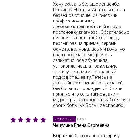
Хочу сказать большое спасибо
Галкиной Наталье Анатольевне за
бережное отношение, высокий
профессионализм ,
доброжелательность и быструю
постановку диагноза . Обратилась с
несовершеннолетней дочерью ,
первый раз на приеме , первый
осмотр, волновалась я и дочь , но
врач провела осмотр очень
деликатно, все объяснила,
успокоила, нашла правильную
тактику лечения и прекрасный
подход к пациенту.Теперь на
дальнейшее лечение только к ней,
без боязни и промедлений. Очень
приятно что есть такие врачи и
медсестры , которые так заботятся о
своих больных!Большое спасибо!!!
10:57
26.02.2021
Чечулина Елена Сергеевна
Выражаю благодарность врачу