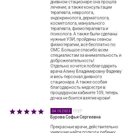
дневном стационаре она прошла
лечение, а также консультации
терапевта, невролога,
эндокринолога, дерматолога,
косметолога, мануального
терапевта, физиотерапевта и
психолога. А также были сделаны
нужные УЗИ, пройдены сеансы
физиотерапии, всё бесплатно по
ОМС. Большое спасибо всем
специалистам за внимательность и
доброжелательность!
Отдельно хочется поблагодарить
врача Алину Владимировну Фадееву
и весь персонал дневного
стационара. А также особая
благодарность медсестре в
процедурном кабинете 109, теперь
дочка не боится взятие крови!
17:27
04.10.2023
Бурова Софья Сергеевна
Прекрасные врачи, действительно
умеющие найти подход к ребенку.