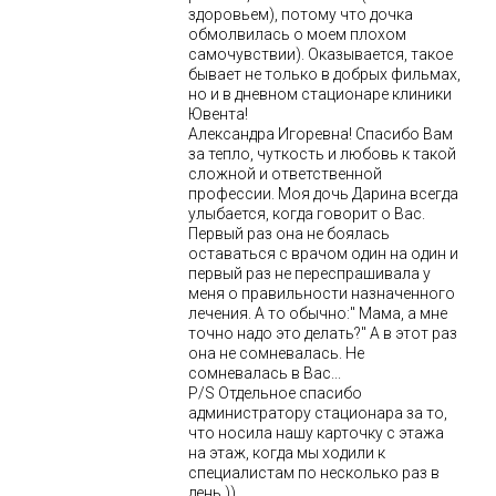
здоровьем), потому что дочка
обмолвилась о моем плохом
самочувствии). Оказывается, такое
бывает не только в добрых фильмах,
но и в дневном стационаре клиники
Ювента!
Александра Игоревна! Спасибо Вам
за тепло, чуткость и любовь к такой
сложной и ответственной
профессии. Моя дочь Дарина всегда
улыбается, когда говорит о Вас.
Первый раз она не боялась
оставаться с врачом один на один и
первый раз не переспрашивала у
меня о правильности назначенного
лечения. А то обычно:" Мама, а мне
точно надо это делать?" А в этот раз
она не сомневалась. Не
сомневалась в Вас...
P/S Отдельное спасибо
администратору стационара за то,
что носила нашу карточку с этажа
на этаж, когда мы ходили к
специалистам по несколько раз в
день.))