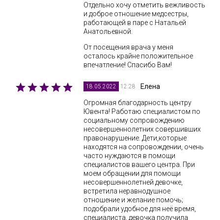
Отдельно хочу отметить вежливость
и доброе отношение медсестры,
работающей в паре с Натальей
Анатольевной.
От посещения врача у меня
осталось крайне положительное
впечатление! Спасибо Вам!
Елена
12:28
18.05.2022
Огромная благодарность центру
Ювента! Работаю специалистом по
социальному сопровождению
несовершеннолетних совершивших
правонарушение. Дети,которые
находятся на сопровождении, очень
часто нуждаются в помощи
специалистов вашего центра. При
моем обращении для помощи
несовершеннолетней девочке,
встретила неравнодушное
отношение и желание помочь;
подобрали удобное для неё время,
специалиста, девочка получила