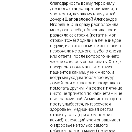
благодарность всему персоналу
дневного стационара клиники и, в
частности, лечащему врачу моей
дочери Шаповаловой Александре
Игоревне. Она сразу расположила
мою дочь к себе, объяснила все и
развеяла ее страхи. (кстати и мои
страхи тоже) Ходили на лечение две
недели, и за это время не слышали от
персонала не одного грубого слова
или ответа, после которого ничего
уже не хотелось спрашивать. Хотя, я
прекрасно понимала, что таких
пациентов как мы, у них много, и
когда мы уходим после процедур
домой, они остаются и продолжают
помогать другим. И все же к пятнице
никто не прячется по кабинетам и не
пьет часами чай. Администратор на
посту улыбается, интересуется
здоровьем, медицинская сестра
ставит уколы (при этом помнит
какие!), а лечащий врач спрашивает
о здоровье не только самого
ребенка, но и его мамы (т.е. моим